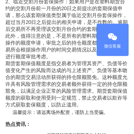
2、临近交割月份套保操作：如果用户是在塑料期货合
约的交割月份前一月份的20日之前提出的套期保值申
请，那么该套期保值类型属于临近交割月份套保操作，
超过当月20日之后提出的相关申请，是不作数的。逾期
后交易所不再受理该交割月份合约的套期保值的申请。
此外，‌值得注意的是，‌不是所有的塑料期货的套期保值
操作的额度申请，‌审批之后的持仓额度都是一样的，‌交
微信客服
易所会根据操作用户的时间交易情况以及当前市场行情
进行额度审批考虑。
期货套期保值额度是指交易者为管理其资产、‌负债等价
值变化产生的风险而达成的与上述资产、‌负债等基本吻
合的期货交易活动所获得的持仓限额豁免。‌这种额度允
许具有风险管理需求的交易者额外获得一定的持仓限额
豁免，‌以满足企业正常的风险管理需求。‌期货套期保值
额度的获取和使用受到一定规范，‌禁止交易者以欺诈等
方式获取套保额度，‌以防止滥用。
温馨提示：请远离场外配资，谨防上当受骗。
热点资讯：